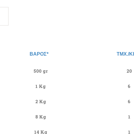
ΒΑΡΟΣ*
ΤMX./ΚΙ
500 gr
20
1 Kg
6
2 Kg
6
8 Kg
1
14 Kg
1